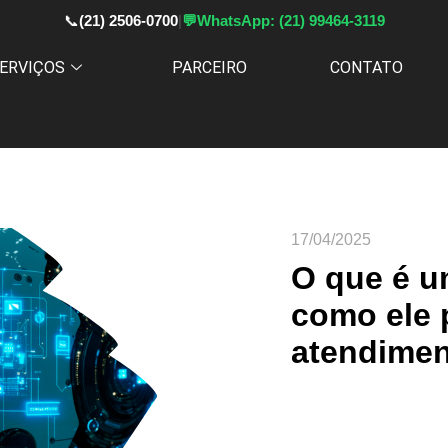
📞
(21) 2506-0700
|
💬
WhatsApp: (21) 99464-3119
ERVIÇOS
PARCEIRO
CONTATO
17/04/2025
O que é u
como ele 
atendime