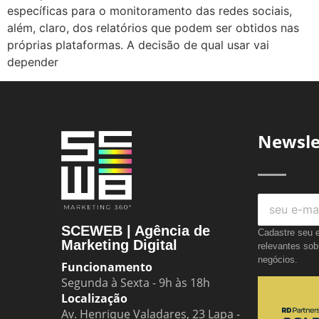
específicas para o monitoramento das redes sociais,
além, claro, dos relatórios que podem ser obtidos nas
próprias plataformas. A decisão de qual usar vai
depender
Newsle
SCEWEB | Agência de
Cadastre seu e
Marketing Digital
relevantes sob
negócios.
Funcionamento
Segunda à Sexta - 9h às 18h
Localização
Av. Henrique Valadares, 23 Lapa -